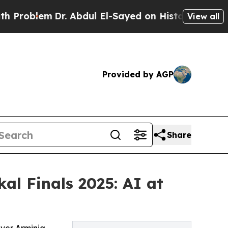
lem
Dr. Abdul El-Sayed on Historic Michigan Win: “
View all
Provided by AGP
Share
al Finals 2025: AI at