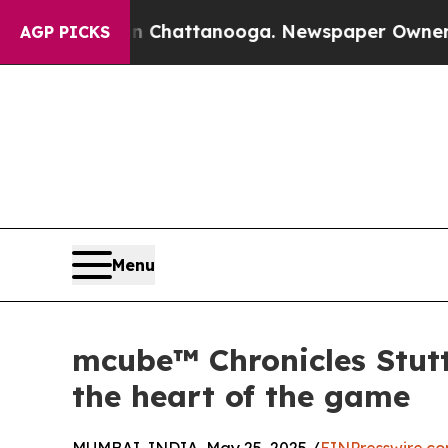
haos in Chattanooga. Newspaper Owner Calls the
AGP PICKS
Menu
mcube™ Chronicles Stutt
the heart of the game