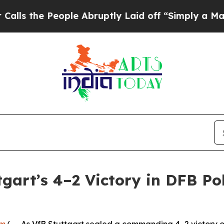
 People Abruptly Laid off “Simply a Math Prob
gart’s 4–2 Victory in DFB Pok